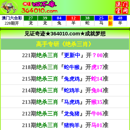
见证奇迹★364010.com★成就梦想
高手专研《绝杀三肖》
221
期
绝杀三肖
『
更新中
』开
？00
准
』开
准
218
期
绝杀三肖
『
虎17
蛇牛猴
』开
准
215
期
绝杀三肖
『
蛇14
兔虎鸡
』开
准
214
期
绝杀三肖
『
兔04
蛇鸡羊
』开
准
213
期
绝杀三肖
『
猴35
马虎鸡
』开
准
212
期
绝杀三肖
『
牛06
龙兔猪
』开
准
211
期
绝杀三肖
『
马01
猪狗羊