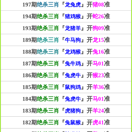
』开
准
197
期
绝杀三肖
『
猪08
龙兔虎
』开
准
194
期
绝杀三肖
『
蛇26
猪鸡猴
』开
准
193
期
绝杀三肖
『
狗09
龙猪羊
』开
准
189
期
绝杀三肖
『
龙15
牛马狗
』开
准
188
期
绝杀三肖
『
兔16
龙鸡猴
』开
准
187
期
绝杀三肖
『
马01
兔牛鸡
』开
准
186
期
绝杀三肖
『
猴23
兔虎牛
』开
准
185
期
绝杀三肖
『
羊36
鼠狗鸡
』开
准
184
期
绝杀三肖
『
马01
兔虎牛
』开
准
183
期
绝杀三肖
『
羊24
虎猪狗
』开
准
182
期
绝杀三肖
『
虎41
兔鼠猴