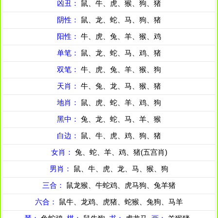
凶丑：
鼠、牛、虎、猴、狗、猪
阴性：
鼠、龙、蛇、马、狗、猪
阳性：
牛、虎、兔、羊、猴、鸡
单笔：
鼠、龙、蛇、马、鸡、猪
双笔：
牛、虎、兔、羊、猴、狗
天肖：
牛、兔、龙、马、猴、猪
地肖：
鼠、虎、蛇、羊、鸡、狗
黑中：
兔、龙、蛇、马、羊、猴
白边：
鼠、牛、虎、鸡、狗、猪
女肖：
兔、蛇、羊、鸡、猪(五宫肖)
男肖：
鼠、牛、虎、龙、马、猴、狗
三合：
鼠龙猴、牛蛇鸡、虎马狗、兔羊猪
六合：
鼠牛、龙鸡、虎猪、蛇猴、兔狗、马羊