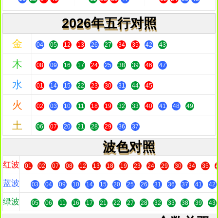
2026年五行对照
金
04
05
12
13
26
27
34
35
42
43
木
08
09
16
17
24
25
38
39
46
47
水
01
14
15
22
23
30
31
44
45
火
02
03
10
11
18
19
32
33
40
41
48
49
土
06
07
20
21
28
29
36
37
波色对照
红波
01
02
07
08
12
13
18
19
23
24
29
30
34
35
蓝波
03
04
09
10
14
15
20
25
26
31
36
37
41
42
绿波
05
06
11
16
17
21
22
27
28
32
33
38
39
43