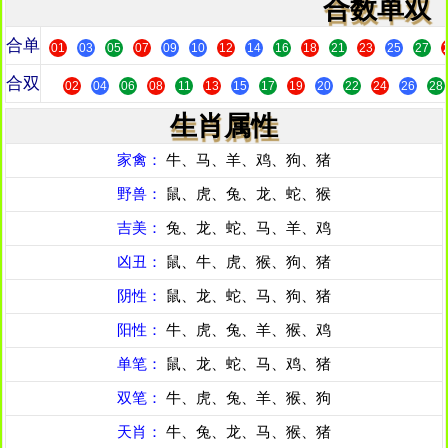
合数单双
合单
01
03
05
07
09
10
12
14
16
18
21
23
25
27
合双
02
04
06
08
11
13
15
17
19
20
22
24
26
28
生肖属性
家禽：
牛、马、羊、鸡、狗、猪
野兽：
鼠、虎、兔、龙、蛇、猴
吉美：
兔、龙、蛇、马、羊、鸡
凶丑：
鼠、牛、虎、猴、狗、猪
阴性：
鼠、龙、蛇、马、狗、猪
阳性：
牛、虎、兔、羊、猴、鸡
单笔：
鼠、龙、蛇、马、鸡、猪
双笔：
牛、虎、兔、羊、猴、狗
天肖：
牛、兔、龙、马、猴、猪