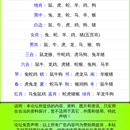
地肖：
鼠、虎、蛇、羊、鸡、狗
黑中：
兔、龙、蛇、马、羊、猴
白边：
鼠、牛、虎、鸡、狗、猪
女肖：
兔、蛇、羊、鸡、猪(五宫肖)
男肖：
鼠、牛、虎、龙、马、猴、狗
三合：
鼠龙猴、牛蛇鸡、虎马狗、兔羊猪
六合：
鼠牛、龙鸡、虎猪、蛇猴、兔狗、马羊
琴：
兔蛇鸡
棋：
鼠牛狗
书：
虎龙马
画：
羊猴猪
春：
虎兔龙
夏：
蛇马羊
秋：
猴鸡狗
冬：
鼠牛猪
红肖：
马兔鼠鸡
蓝肖：
蛇虎猪猴
绿肖：
羊龙牛狗
说明：本论坛所提供的内容、资料、图片和资讯，只应用
在合法的资料探讨，暂不适用于其它，外围和使用。特此
声明！
论坛免责声明：以上所有广告内容均为赞助商提供，本站