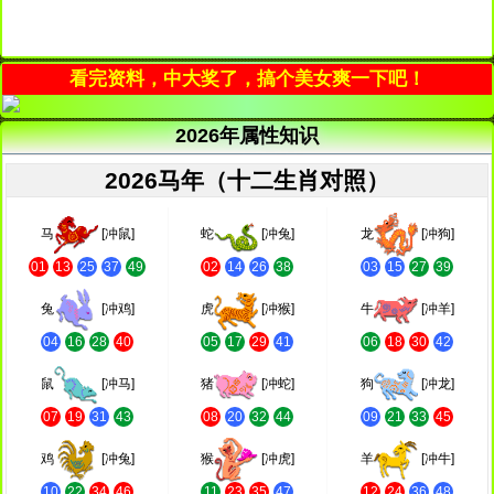
看完资料，中大奖了，搞个美女爽一下吧！
2026年属性知识
2026马年（十二生肖对照）
马
[冲鼠]
蛇
[冲兔]
龙
[冲狗]
01
13
25
37
49
02
14
26
38
03
15
27
39
兔
[冲鸡]
虎
[冲猴]
牛
[冲羊]
04
16
28
40
05
17
29
41
06
18
30
42
鼠
[冲马]
猪
[冲蛇]
狗
[冲龙]
07
19
31
43
08
20
32
44
09
21
33
45
鸡
[冲兔]
猴
[冲虎]
羊
[冲牛]
10
22
34
46
11
23
35
47
12
24
36
48