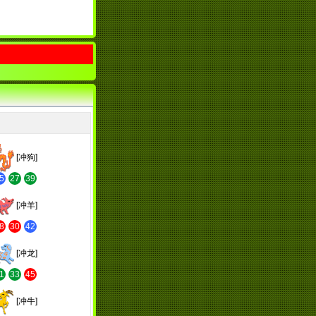
[冲狗]
5
27
39
[冲羊]
8
30
42
[冲龙]
1
33
45
[冲牛]