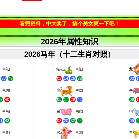
看完资料，中大奖了，搞个美女爽一下吧！
2026年属性知识
2026马年（十二生肖对照）
[冲鼠]
蛇
[冲兔]
龙
37
49
02
14
26
38
03
1
[冲鸡]
虎
[冲猴]
牛
28
40
05
17
29
41
06
1
[冲马]
猪
[冲蛇]
狗
31
43
08
20
32
44
09
2
[冲兔]
猴
[冲虎]
羊