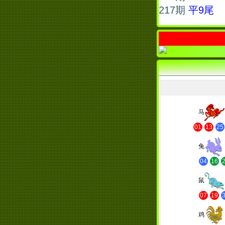
217期
平9尾
马
01
13
25
兔
04
16
鼠
07
19
鸡