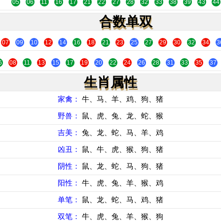
05
06
11
16
17
21
22
27
28
32
33
38
39
43
44
合数单双
07
09
10
12
14
16
18
21
23
25
27
29
30
32
34
3
6
08
11
13
15
17
19
20
22
24
26
28
31
33
35
37
生肖属性
家禽：
牛、马、羊、鸡、狗、猪
野兽：
鼠、虎、兔、龙、蛇、猴
吉美：
兔、龙、蛇、马、羊、鸡
凶丑：
鼠、牛、虎、猴、狗、猪
阴性：
鼠、龙、蛇、马、狗、猪
阳性：
牛、虎、兔、羊、猴、鸡
单笔：
鼠、龙、蛇、马、鸡、猪
双笔：
牛、虎、兔、羊、猴、狗