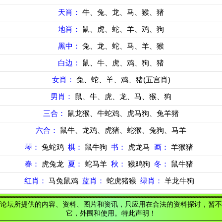
天肖：
牛、兔、龙、马、猴、猪
地肖：
鼠、虎、蛇、羊、鸡、狗
黑中：
兔、龙、蛇、马、羊、猴
白边：
鼠、牛、虎、鸡、狗、猪
女肖：
兔、蛇、羊、鸡、猪(五宫肖)
男肖：
鼠、牛、虎、龙、马、猴、狗
三合：
鼠龙猴、牛蛇鸡、虎马狗、兔羊猪
六合：
鼠牛、龙鸡、虎猪、蛇猴、兔狗、马羊
琴：
兔蛇鸡
棋：
鼠牛狗
书：
虎龙马
画：
羊猴猪
春：
虎兔龙
夏：
蛇马羊
秋：
猴鸡狗
冬：
鼠牛猪
红肖：
马兔鼠鸡
蓝肖：
蛇虎猪猴
绿肖：
羊龙牛狗
论坛所提供的内容、资料、图片和资讯，只应用在合法的资料探讨，暂不
它，外围和使用。特此声明！