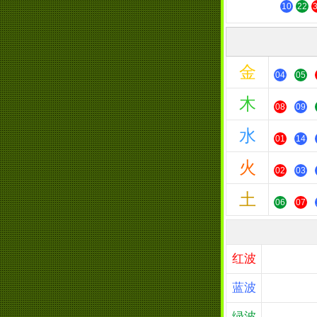
10
22
金
04
05
木
08
09
水
01
14
火
02
03
土
06
07
红波
蓝波
绿波