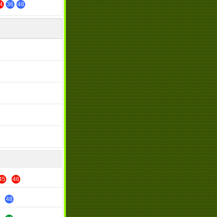
4
36
48
45
46
48