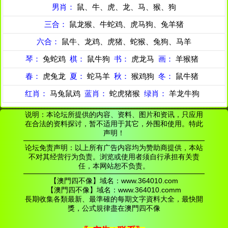
男肖：
鼠、牛、虎、龙、马、猴、狗
三合：
鼠龙猴、牛蛇鸡、虎马狗、兔羊猪
六合：
鼠牛、龙鸡、虎猪、蛇猴、兔狗、马羊
琴：
兔蛇鸡
棋：
鼠牛狗
书：
虎龙马
画：
羊猴猪
春：
虎兔龙
夏：
蛇马羊
秋：
猴鸡狗
冬：
鼠牛猪
红肖：
马兔鼠鸡
蓝肖：
蛇虎猪猴
绿肖：
羊龙牛狗
说明：本论坛所提供的内容、资料、图片和资讯，只应用
在合法的资料探讨，暂不适用于其它，外围和使用。特此
声明！
论坛免责声明：以上所有广告内容均为赞助商提供，本站
不对其经营行为负责。浏览或使用者须自行承担有关责
任，本网站恕不负责。
【澳門四不像】域名：www.364010.com
【澳門四不像】域名：www.364010.comm
長期收集各類最新、最準確的每期文字資料大全，最快開
獎，公式規律盡在澳門四不像