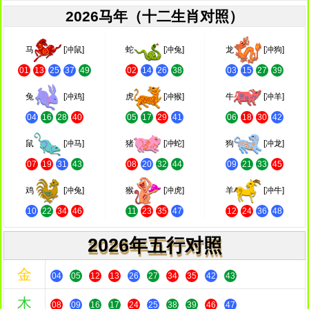
2026马年（十二生肖对照）
马
[冲鼠]
蛇
[冲兔]
龙
[冲狗]
01
13
25
37
49
02
14
26
38
03
15
27
39
兔
[冲鸡]
虎
[冲猴]
牛
[冲羊]
04
16
28
40
05
17
29
41
06
18
30
42
鼠
[冲马]
猪
[冲蛇]
狗
[冲龙]
07
19
31
43
08
20
32
44
09
21
33
45
鸡
[冲兔]
猴
[冲虎]
羊
[冲牛]
10
22
34
46
11
23
35
47
12
24
36
48
2026年五行对照
金
04
05
12
13
26
27
34
35
42
43
木
08
09
16
17
24
25
38
39
46
47