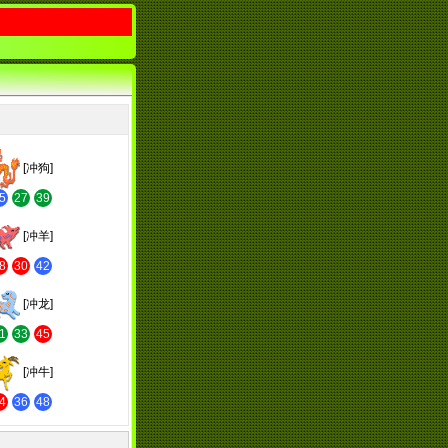
[冲狗]
5
27
39
[冲羊]
8
30
42
[冲龙]
1
33
45
[冲牛]
4
36
48