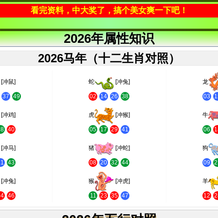
看完资料，中大奖了，搞个美女爽一下吧！
2026年属性知识
2026马年（十二生肖对照）
[冲鼠]
蛇
[冲兔]
龙
37
49
02
14
26
38
03
1
[冲鸡]
虎
[冲猴]
牛
28
40
05
17
29
41
06
1
[冲马]
猪
[冲蛇]
狗
31
43
08
20
32
44
09
2
[冲兔]
猴
[冲虎]
羊
34
46
11
23
35
47
12
2