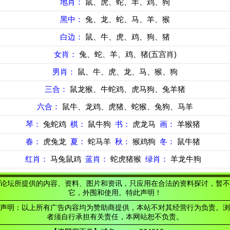
地肖：
鼠、虎、蛇、羊、鸡、狗
黑中：
兔、龙、蛇、马、羊、猴
白边：
鼠、牛、虎、鸡、狗、猪
女肖：
兔、蛇、羊、鸡、猪(五宫肖)
男肖：
鼠、牛、虎、龙、马、猴、狗
三合：
鼠龙猴、牛蛇鸡、虎马狗、兔羊猪
六合：
鼠牛、龙鸡、虎猪、蛇猴、兔狗、马羊
琴：
兔蛇鸡
棋：
鼠牛狗
书：
虎龙马
画：
羊猴猪
春：
虎兔龙
夏：
蛇马羊
秋：
猴鸡狗
冬：
鼠牛猪
红肖：
马兔鼠鸡
蓝肖：
蛇虎猪猴
绿肖：
羊龙牛狗
论坛所提供的内容、资料、图片和资讯，只应用在合法的资料探讨，暂不
它，外围和使用。特此声明！
声明：以上所有广告内容均为赞助商提供，本站不对其经营行为负责。浏
者须自行承担有关责任，本网站恕不负责。