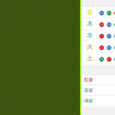
金
04
05
木
08
09
水
01
14
火
02
03
土
06
07
红波
蓝波
绿波