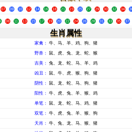
07
09
10
12
14
16
18
21
23
25
27
29
30
32
34
3
6
08
11
13
15
17
19
20
22
24
26
28
31
33
35
37
生肖属性
家禽：
牛、马、羊、鸡、狗、猪
野兽：
鼠、虎、兔、龙、蛇、猴
吉美：
兔、龙、蛇、马、羊、鸡
凶丑：
鼠、牛、虎、猴、狗、猪
阴性：
鼠、龙、蛇、马、狗、猪
阳性：
牛、虎、兔、羊、猴、鸡
单笔：
鼠、龙、蛇、马、鸡、猪
双笔：
牛、虎、兔、羊、猴、狗
天肖：
牛、兔、龙、马、猴、猪