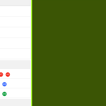
45
46
48
49