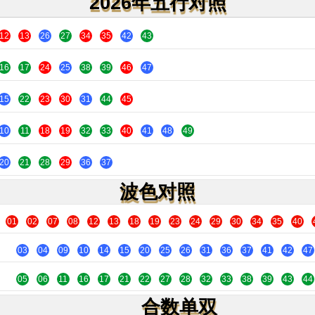
2026年五行对照
12
13
26
27
34
35
42
43
16
17
24
25
38
39
46
47
15
22
23
30
31
44
45
10
11
18
19
32
33
40
41
48
49
20
21
28
29
36
37
波色对照
01
02
07
08
12
13
18
19
23
24
29
30
34
35
40
03
04
09
10
14
15
20
25
26
31
36
37
41
42
47
05
06
11
16
17
21
22
27
28
32
33
38
39
43
44
合数单双